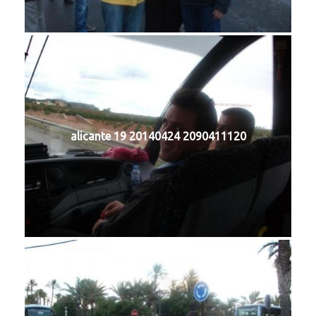
alicante 19 20140424 2090411120