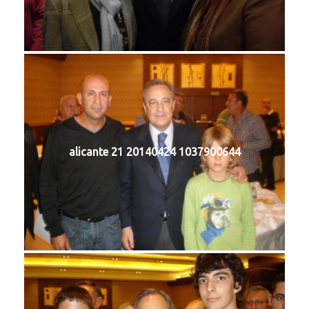
alicante 21 20140424 1037900644