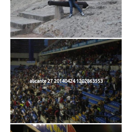
alicante 27 20140424 1202863553