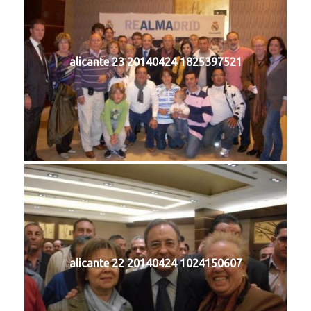
alicante 23 20140424 1825397521
alicante 22 20140424 1024150607