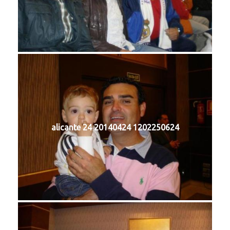
alicante 24 20140424 1202250624