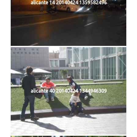
alicante 14 20140424 1359582496
alicante 40 20140424 1344946309