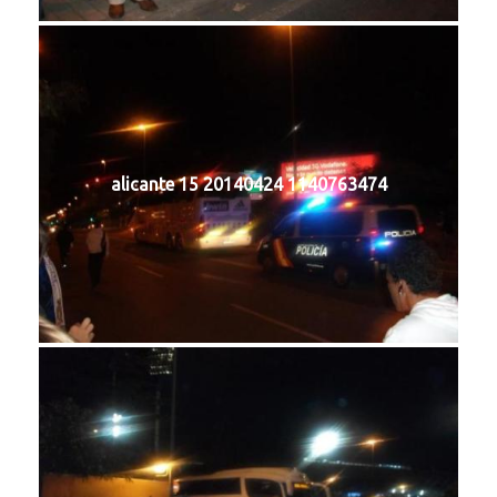
alicante 15 20140424 1140763474