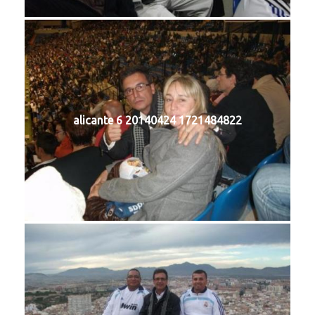
alicante 6 20140424 1721484822