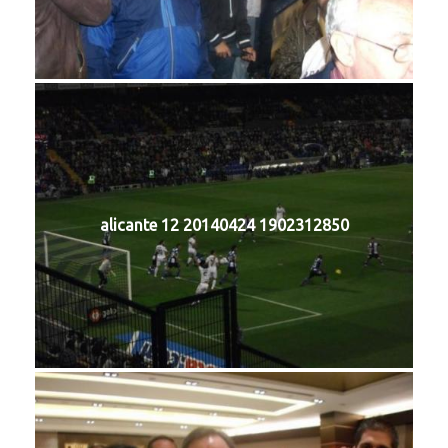
alicante 12 20140424 1902312850