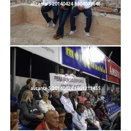
alicante 3 20140424 1304093646
alicante 5 20140424 1801211455