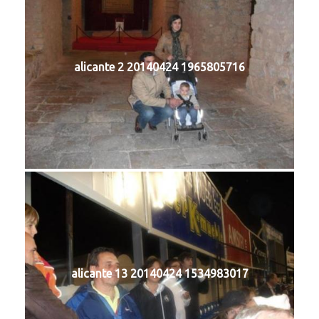
alicante 2 20140424 1965805716
alicante 13 20140424 1534983017