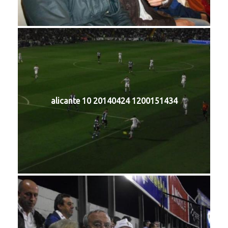
alicante 10 20140424 1200151434