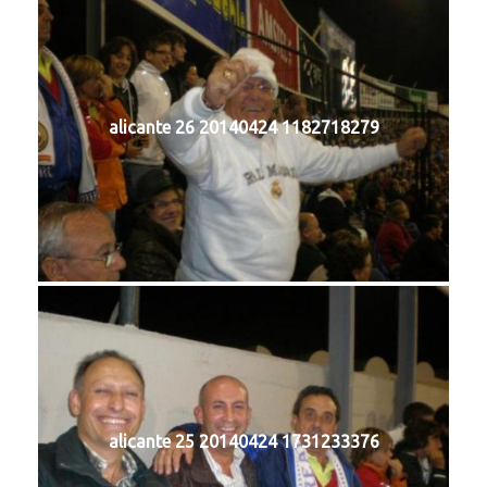
alicante 26 20140424 1182718279
alicante 25 20140424 1731233376