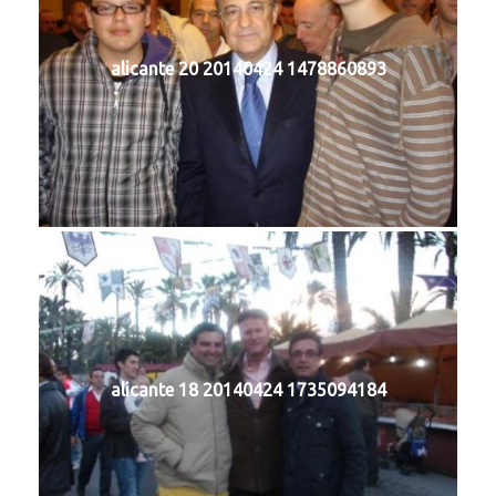
alicante 20 20140424 1478860893
alicante 18 20140424 1735094184