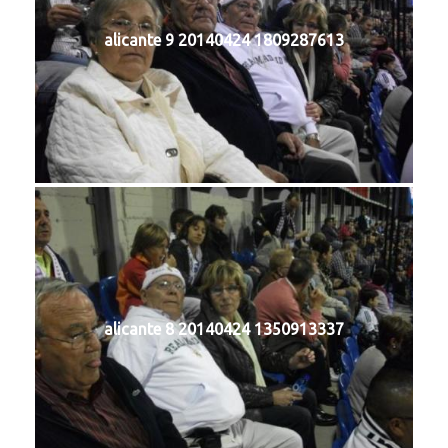
alicante 9 20140424 1809287613
alicante 8 20140424 1350913337