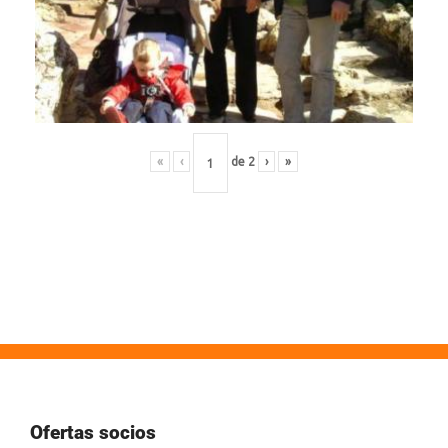
«
‹
de
2
›
»
Ofertas socios