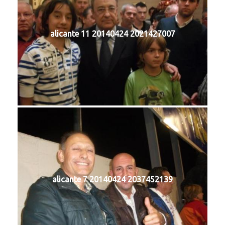
alicante 11 20140424 2021427007
alicante 7 20140424 2037452139