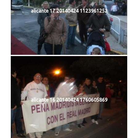
alicante 17 20140424 1123961252
alicante 16 20140424 1760605869