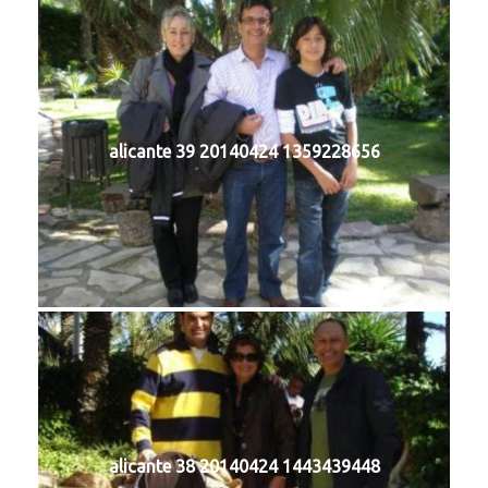
alicante 39 20140424 1359228656
alicante 38 20140424 1443439448