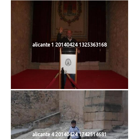
alicante 1 20140424 1325363168
alicante 4 20140424 1742514681