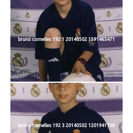
bruno cornelles 192 1 20140502 1591465471
bruno cornelles 192 3 20140502 1201941100