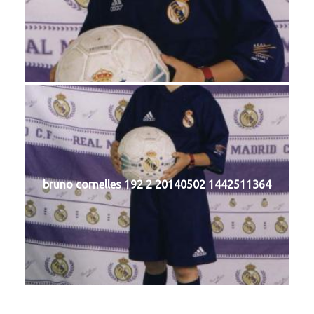
bruno cornelles 192 2 20140502 1442511364